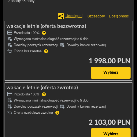
2 osoby / 5 nocy
Udostępnij
Szczegóły
Dostępność
wakacje letnie (oferta bezzwrotna)
Przedpłata 100%
?
Wymagana minimalna długość rezerwacji to 5 dób
Dowolny początek rezerwacji
Dowolny koniec rezerwacji
Oferta bezzwrotna
?
1 998,00 PLN
Wybierz
wakacje letnie (oferta zwrotna)
Przedpłata 100%
?
Wymagana minimalna długość rezerwacji to 5 dób
Dowolny początek rezerwacji
Dowolny koniec rezerwacji
Oferta częściowo zwrotna
?
2 103,00 PLN
Wybierz