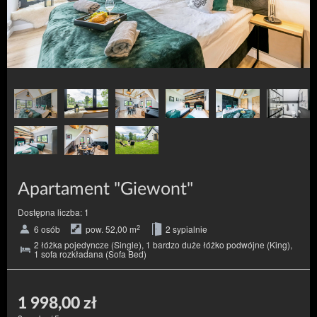
Apartament "Giewont"
Dostępna liczba: 1
2
6 osób
pow. 52,00 m
2 sypialnie
2 łóżka pojedyncze (Single), 1 bardzo duże łóżko podwójne (King),
1 sofa rozkładana (Sofa Bed)
1 998,00 zł