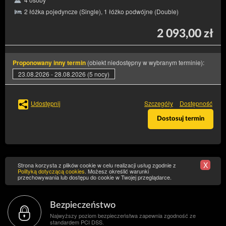
2 łóżka pojedyncze (Single), 1 łóżko podwójne (Double)
2 093,00 zł
(obiekt niedostępny w wybranym terminie):
Proponowany inny termin
23.08.2026 - 28.08.2026 (5 nocy)
Udostępnij
Szczegóły
Dostępność
Dostosuj termin
X
Strona korzysta z plików cookie w celu realizacji usług zgodnie z
Polityką dotyczącą cookies
. Możesz określić warunki
przechowywania lub dostępu do cookie w Twojej przeglądarce.
Bezpieczeństwo
Najwyższy poziom bezpieczeństwa zapewnia zgodność ze
standardem PCI DSS.